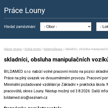
Práce Louny
Hledat zaměstnání
Hlavní strana
/
Volná místa
/
Velemyšleves
/
skladníci, obsluha manipulační
skladníci, obsluha manipulačních vozík
BILDAMED s.r.o. nabízí volné pracovní místo na pozici skladní
Práce na plný úvazek ve dvousměnném provozu. Pracovní po
Minimální požadované vzdělání je Základní + praktická škola. 
pracoviště, okres Louny. Nástup možný od 3.8.2026. Další in
bildamed.sro@seznam.cz.