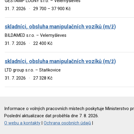
GESTAMP LOUNY s.r.o. – Velemyšleves
31. 7. 2026
·
29 700 – 37 900 Kč
skladníci, obsluha manipulačních vozíků (m/ž)
BILDAMED s.r.o. – Velemyšleves
31. 7. 2026
·
22 400 Kč
skladníci, obsluha manipulačních vozíků (m/ž)
LTD group s.r.o. – Staňkovice
31. 7. 2026
·
27 328 Kč
Informace o volných pracovních místech poskytuje Ministerstvo pr
Poslední aktualizace dat proběhla dne 7. 8. 2026.
O webu a kontakty
|
Ochrana osobních údajů
|