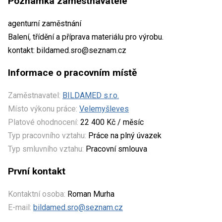
Poznámka zaměstnavatele
agenturní zaměstnání
Balení, třídění a příprava materiálu pro výrobu.
kontakt: bildamed.sro@seznam.cz
Informace o pracovním místě
Zaměstnavatel:
BILDAMED s.r.o.
Místo výkonu práce:
Velemyšleves
Platové ohodnocení:
22 400 Kč / měsíc
Typ pracovního vztahu:
Práce na plný úvazek
Typ smluvního vztahu:
Pracovní smlouva
První kontakt
Kontaktní osoba:
Roman Murha
E-mail:
bildamed.sro@seznam.cz