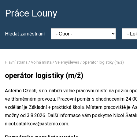
Práce Louny
Hledat zaměstnání
Hlavní strana
/
Volná místa
/
Velemyšleves
/
operátor logistiky (m/ž)
operátor logistiky (m/ž)
Astemo Czech, s.r.o. nabízí volné pracovní místo na pozici ope
ve třísměnném provozu. Pracovní poměr s ohodnocením 24 0
vzdělání je Základní + praktická škola. Místem pracoviště je A
možný od 3.8.2026. Další informace vám poskytne Nicol Šatalík
nicol.satalikova@astemo.com.