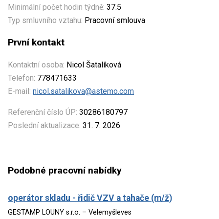
Minimální počet hodin týdně:
37.5
Typ smluvního vztahu:
Pracovní smlouva
První kontakt
Kontaktní osoba:
Nicol Šatalíková
Telefon:
778471633
E-mail:
nicol.satalikova@astemo.com
Referenční číslo ÚP:
30286180797
Poslední aktualizace:
31. 7. 2026
Podobné pracovní nabídky
operátor skladu - řidič VZV a tahače (m/ž)
GESTAMP LOUNY s.r.o. – Velemyšleves