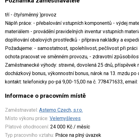
Poznámka zaměstnavatele
tří - čtyřsměnný )provoz
Náplň práce: - přebalování vstupních komponentů - výdej mate
materiálem - provádění pravidelných inventur vstupních materiá
doplňování obalových prostředků - příprava nakládky a expe
Požadujeme: - samostatnost, spolehlivost, pečlivost při práci
ochota pracovat ve směnném provozu, - zdravotní způsobilos
Zaměstnanecké výhody: stravné, dovolená 25 dnů, příspěvek n
docházkový bonus, výkonnostní bonus, nárok na 13. mzdu po
kontakt: telefonicky po-pá 9,00-15,00 na č. 778471633, email
Informace o pracovním místě
Zaměstnavatel:
Astemo Czech, s.r.o.
Místo výkonu práce:
Velemyšleves
Platové ohodnocení:
24 000 Kč / měsíc
Typ pracovního vztahu:
Práce na plný úvazek