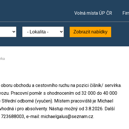
Volná místa ÚP ČR
Fir
Zobrazit nabídky
írka
 oboru obchodu a cestovního ruchu na pozici číšník/ servírka.
vozu. Pracovní poměr s ohodnocením od 32 000 do 40 000
 Střední odborné (vyučen). Místem pracoviště je Michael
vhodná i pro absolventy. Nástup možný od 3.8.2026. Další
.: 723688003, e-mail: michaelgalus@seznam.cz.