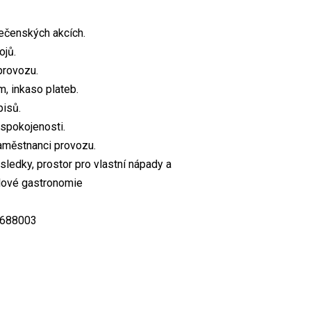
lečenských akcích.
ojů.
provozu.
, inkaso plateb.
pisů.
 spokojenosti.
zaměstnanci provozu.
ledky, prostor pro vlastní nápady a
elové gastronomie
3688003