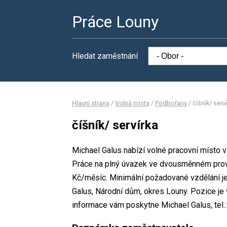
Práce Louny
Hledat zaměstnání
Hlavní strana
/
Volná místa
/
Podbořany
/
číšník/ serv
číšník/ servírka
Michael Galus nabízí volné pracovní místo v
Práce na plný úvazek ve dvousměnném pro
Kč/měsíc. Minimální požadované vzdělání je
Galus, Národní dům, okres Louny. Pozice je 
informace vám poskytne Michael Galus, tel