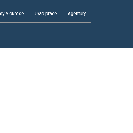
my v okrese
Úřad práce
Agentury