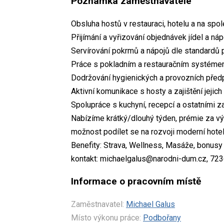
Poznámka zaměstnavatele
Obsluha hostů v restauraci, hotelu a na spo
Přijímání a vyřizování objednávek jídel a náp
Servírování pokrmů a nápojů dle standardů 
Práce s pokladním a restauračním systémem
Dodržování hygienických a provozních před
Aktivní komunikace s hosty a zajištění jejich
Spolupráce s kuchyní, recepcí a ostatními 
Nabízíme krátký/dlouhý týden, prémie za výs
možnost podílet se na rozvoji moderní hot
Benefity: Strava, Wellness, Masáže, bonusy
kontakt: michaelgalus@narodni-dum.cz, 72
Informace o pracovním místě
Zaměstnavatel:
Michael Galus
Místo výkonu práce:
Podbořany