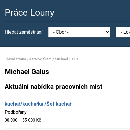
Práce Louny
Hledat zaměstnání
Hlavní strana
/
Katalog firem
/
Michael Galus
Michael Galus
Aktuální nabídka pracovních míst
kuchař/kuchařka /Šéf kuchař
Podbořany
38 000 – 55 000 Kč