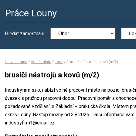
Práce Louny
Hledat zaměstnání
Hlavní strana
/
Volná místa
/
Louny
/
brusiči nástrojů a kovů (m/ž)
brusiči nástrojů a kovů (m/ž)
Industryfirm s.r.o. nabízí volné pracovní místo na pozici brusič
úvazek s pružnou pracovní dobou. Pracovní poměr s ohodnoc
požadované vzdělání je Základní + praktická škola. Místem praco
okres Louny. Nástup možný od 3.8.2026. Další informace vám 
industryfirm1@email.cz.