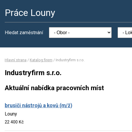
Práce Louny
Hledat zaměstnání
Hlavní strana
/
Katalog firem
/
Industryfirm s.r.o.
Industryfirm s.r.o.
Aktuální nabídka pracovních míst
brusiči nástrojů a kovů (m/ž)
Louny
22 400 Kč