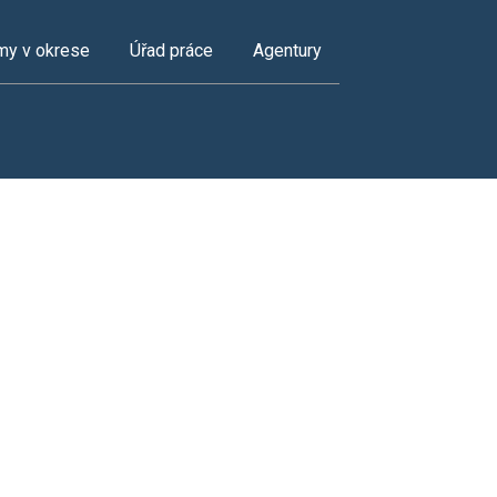
my v okrese
Úřad práce
Agentury