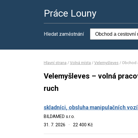
Práce Louny
Hledat zaměstnání
Hlavní strana
/
Volná místa
/
Velemyšleves
/
Obchod a
Velemyšleves – volná praco
ruch
skladníci, obsluha manipulačních vozí
BILDAMED s.r.o.
31. 7. 2026
·
22 400 Kč