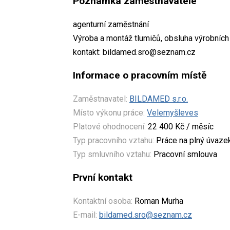
Poznámka zaměstnavatele
agenturní zaměstnání
Výroba a montáž tlumičů, obsluha výrobních 
kontakt: bildamed.sro@seznam.cz
Informace o pracovním místě
Zaměstnavatel:
BILDAMED s.r.o.
Místo výkonu práce:
Velemyšleves
Platové ohodnocení:
22 400 Kč / měsíc
Typ pracovního vztahu:
Práce na plný úvaze
Typ smluvního vztahu:
Pracovní smlouva
První kontakt
Kontaktní osoba:
Roman Murha
E-mail:
bildamed.sro@seznam.cz