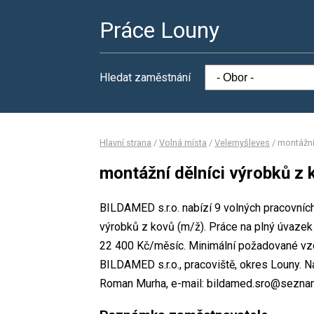
Práce Louny
Hledat zaměstnání
Hlavní strana
/
Volná místa
/
Velemyšleves
/
montážní
montážní dělníci výrobků z 
BILDAMED s.r.o. nabízí 9 volných pracovních
výrobků z kovů (m/ž). Práce na plný úvaz
22 400 Kč/měsíc. Minimální požadované vzdě
BILDAMED s.r.o., pracoviště, okres Louny. 
Roman Murha, e-mail: bildamed.sro@sezna