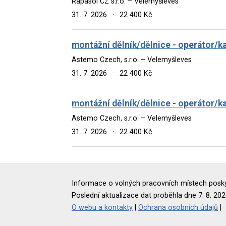
Rapasol CZ s.r.o. – Velemyšleves
31. 7. 2026
·
22 400 Kč
montážní dělník/dělnice - operátor/k
Astemo Czech, s.r.o. – Velemyšleves
31. 7. 2026
·
22 400 Kč
montážní dělník/dělnice - operátor/k
Astemo Czech, s.r.o. – Velemyšleves
31. 7. 2026
·
22 400 Kč
Informace o volných pracovních místech poskyt
Poslední aktualizace dat proběhla dne 7. 8. 202
O webu a kontakty
|
Ochrana osobních údajů
|