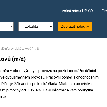
Volná místa ÚP ČR
Fir
Zobrazit nabídky
 dělníci výrobků z kovů (m/ž)
kovů (m/ž)
 míst v oboru výroby a provozu na pozici montážní dělníci
ek ve dvousměnném provozu. Pracovní poměr s ohodnocením
lání je Základní + praktická škola. Místem pracoviště je
Nástup možný od 3.8.2026. Další informace vám poskytne
m.cz.