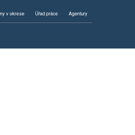
my v okrese
Úřad práce
Agentury