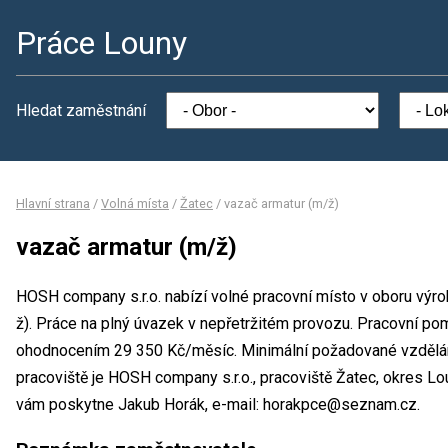
Práce Louny
Hledat zaměstnání
Hlavní strana
/
Volná místa
/
Žatec
/
vazač armatur (m/ž)
vazač armatur (m/ž)
HOSH company s.r.o. nabízí volné pracovní místo v oboru výro
ž). Práce na plný úvazek v nepřetržitém provozu. Pracovní po
ohodnocením 29 350 Kč/měsíc. Minimální požadované vzdělání
pracoviště je HOSH company s.r.o., pracoviště Žatec, okres L
vám poskytne Jakub Horák, e-mail: horakpce@seznam.cz.