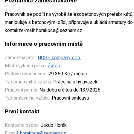
Poznámka zaměstnavatele
Pracovník se podílí na výrobě železobetonových prefabrikátů, 
manipuluje s betonovými dílci, připravuje a ukládá armatury d
kontakt:e-mail: horakpce@seznam.cz
Informace o pracovním místě
Zaměstnavatel:
HOSH company s.r.o.
Místo výkonu práce:
Žatec
Platové ohodnocení:
29 350 Kč / měsíc
Typ pracovního vztahu:
Práce na plný úvazek
Pracovní poměr:
Na dobu určitou do 13.9.2026
Typ smluvního vztahu:
Pracovní smlouva
První kontakt
Kontaktní osoba:
Jakub Horák
E-mail:
horakpce@seznam.cz