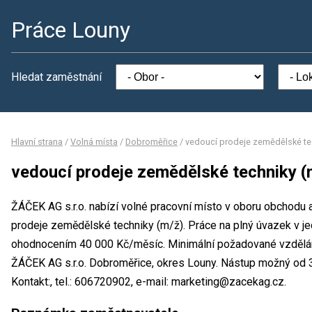
Práce Louny
Hledat zaměstnání
Hlavní strana
/
Volná místa
/
Dobroměřice
/
vedoucí prodeje zemědělské te
vedoucí prodeje zemědělské techniky (
ŽÁČEK AG s.r.o. nabízí volné pracovní místo v oboru obchodu 
prodeje zemědělské techniky (m/ž). Práce na plný úvazek v 
ohodnocením 40 000 Kč/měsíc. Minimální požadované vzdělání
ŽÁČEK AG s.r.o. Dobroměřice, okres Louny. Nástup možný od 
Kontakt:, tel.: 606720902, e-mail: marketing@zacekag.cz.