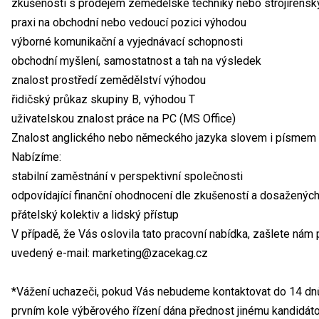
zkušenosti s prodejem zemědělské techniky nebo strojírensk
praxi na obchodní nebo vedoucí pozici výhodou
výborné komunikační a vyjednávací schopnosti
obchodní myšlení, samostatnost a tah na výsledek
znalost prostředí zemědělství výhodou
řidičský průkaz skupiny B, výhodou T
uživatelskou znalost práce na PC (MS Office)
Znalost anglického nebo německého jazyka slovem i písmem
Nabízíme:
stabilní zaměstnání v perspektivní společnosti
odpovídající finanční ohodnocení dle zkušeností a dosaženýc
přátelský kolektiv a lidský přístup
V případě, že Vás oslovila tato pracovní nabídka, zašlete nám
uvedený e-mail: marketing@zacekag.cz
*Vážení uchazeči, pokud Vás nebudeme kontaktovat do 14 dnů o
prvním kole výběrového řízení dána přednost jinému kandidát