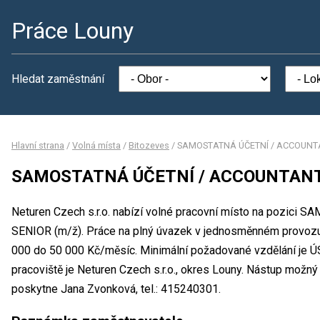
Práce Louny
Hledat zaměstnání
Hlavní strana
/
Volná místa
/
Bitozeves
/
SAMOSTATNÁ ÚČETNÍ / ACCOUNTA
SAMOSTATNÁ ÚČETNÍ / ACCOUNTANT 
Neturen Czech s.r.o. nabízí volné pracovní místo na pozi
SENIOR (m/ž). Práce na plný úvazek v jednosměnném provoz
000 do 50 000 Kč/měsíc. Minimální požadované vzdělání je Ú
pracoviště je Neturen Czech s.r.o., okres Louny. Nástup možný
poskytne Jana Zvonková, tel.: 415240301.