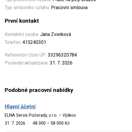
Typ smluvního vztahu:
Pracovní smlouva
První kontakt
Kontaktní osoba:
Jana Zvonková
Telefon:
415240301
Referenční číslo ÚP:
33296320784
Poslední aktualizace:
31. 7. 2026
Podobné pracovní nabídky
Hlavní účetní
ELNA Servis Počerady, s.r.o. – Výškov
31. 7. 2026
·
48 000 – 58 000 Kč