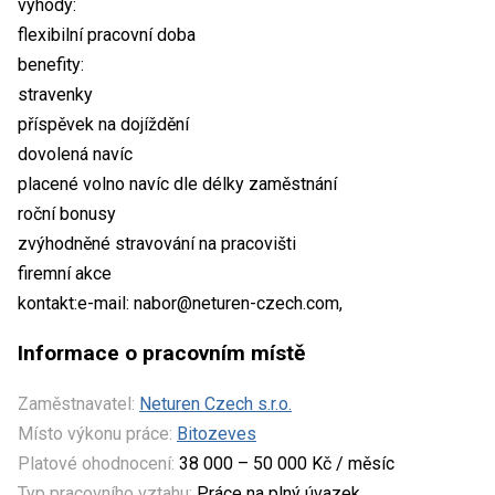
výhody:
flexibilní pracovní doba
benefity:
stravenky
příspěvek na dojíždění
dovolená navíc
placené volno navíc dle délky zaměstnání
roční bonusy
zvýhodněné stravování na pracovišti
firemní akce
kontakt:e-mail: nabor@neturen-czech.com,
Informace o pracovním místě
Zaměstnavatel:
Neturen Czech s.r.o.
Místo výkonu práce:
Bitozeves
Platové ohodnocení:
38 000 – 50 000 Kč / měsíc
Typ pracovního vztahu:
Práce na plný úvazek