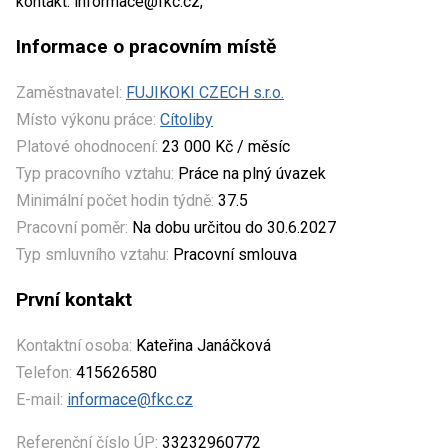
kontakt: informace@fkc.cz,
Informace o pracovním místě
Zaměstnavatel:
FUJIKOKI CZECH s.r.o.
Místo výkonu práce:
Cítoliby
Platové ohodnocení:
23 000 Kč / měsíc
Typ pracovního vztahu:
Práce na plný úvazek
Minimální počet hodin týdně:
37.5
Pracovní poměr:
Na dobu určitou do 30.6.2027
Typ smluvního vztahu:
Pracovní smlouva
První kontakt
Kontaktní osoba:
Kateřina Janáčková
Telefon:
415626580
E-mail:
informace@fkc.cz
Referenční číslo ÚP:
33232960772