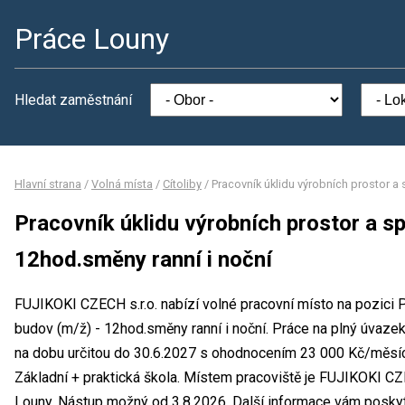
Práce Louny
Hledat zaměstnání
Hlavní strana
/
Volná místa
/
Cítoliby
/
Pracovník úklidu výrobních prostor a
Pracovník úklidu výrobních prostor a s
12hod.směny ranní i noční
FUJIKOKI CZECH s.r.o. nabízí volné pracovní místo na pozici P
budov (m/ž) - 12hod.směny ranní i noční. Práce na plný úvaze
na dobu určitou do 30.6.2027 s ohodnocením 23 000 Kč/měsíc
Základní + praktická škola. Místem pracoviště je FUJIKOKI CZ
Louny. Nástup možný od 3.8.2026. Další informace vám poskyt