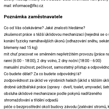
mail: informace@fkc.cz.
Poznámka zaměstnavatele
Co od Vás očekáváme? Jaké znalosti hledáme?
zkušenost práce s těžší úklidovou mechanizací (nejedná se o úk
konání fyzicky namáhavějších úkonů (odhazování sněhu, sekání
břemeny nad 15 kg)
mít chuť pracovat ve směnném nepřetržitém provozu (práce n
ranní (6:00 - 18:00), 2 dny volno, 2 dny noční (18:00 - 6:00)
manuální zručnost, pečlivost, samostatný přístup a odpovědn
Co budete dělat? Za co budete odpovědný/á?
zodpovědnost za úklid ve výrobních halách (úklid s těžším úk
drobné údržbářské práce (opravy - dveří, toalet, umyvadel, šat
obsluha úklidové mechanizace podle pokynů nadřízeného
shromažďování a třídění odpadů
péče o bezprostřední okolí budovy závodu (zalévání stromů, ke