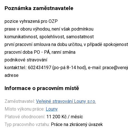
Poznámka zaměstnavatele
pozice vyhrazená pro OZP
praxe v oboru výhodou, není však podmínkou
komunikativnost, spolehlivost, samostatnost
první pracovní smlouva na dobu určitou, v případě spokojenos
pracovní doba PO - PÁ, ranní směna
podnikové stravování
kontakt:tel.: 602434197 (po-pá 8-14 hod), e-mail: prace@ver
adrese
Informace o pracovním místě
Zaměstnavatel:
Veřejné stravování Louny s.r.o.
Místo výkonu práce:
Louny
Platové ohodnocení:
11 200 Kč / měsíc
Typ pracovního vztahu:
Práce na zkrácený úvazek