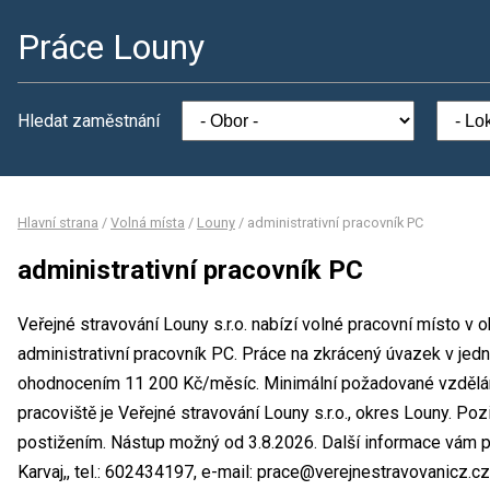
Práce Louny
Hledat zaměstnání
Hlavní strana
/
Volná místa
/
Louny
/
administrativní pracovník PC
administrativní pracovník PC
Veřejné stravování Louny s.r.o. nabízí volné pracovní místo v o
administrativní pracovník PC. Práce na zkrácený úvazek v j
ohodnocením 11 200 Kč/měsíc. Minimální požadované vzdělání
pracoviště je Veřejné stravování Louny s.r.o., okres Louny. Po
postižením. Nástup možný od 3.8.2026. Další informace vám 
Karvaj,, tel.: 602434197, e-mail: prace@verejnestravovanicz.cz