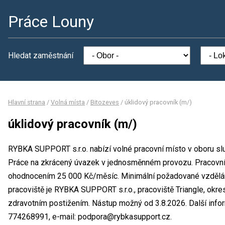
Práce Louny
Hledat zaměstnání
Hlavní strana
/
Volná místa
/
Bitozeves
/
úklidový pracovník (m/)
úklidový pracovník (m/)
RYBKA SUPPORT s.r.o. nabízí volné pracovní místo v oboru slu
Práce na zkrácený úvazek v jednosměnném provozu. Pracovní 
ohodnocením 25 000 Kč/měsíc. Minimální požadované vzdělání
pracoviště je RYBKA SUPPORT s.r.o., pracoviště Triangle, okre
zdravotním postižením. Nástup možný od 3.8.2026. Další info
774268991, e-mail: podpora@rybkasupport.cz.