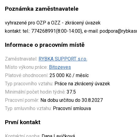
Poznámka zaměstnavatele
vyhrazené pro OZP a OZZ - zkrácený úvazek
kontakt: tel.: 774268991(8:00-14:00), e-mail: podpora@rybkas
Informace o pracovním místě
Zaměstnavatel:
RYBKA SUPPORT s.r.o.
Místo výkonu práce:
Bitozeves
Platové ohodnocení:
25 000 Kč / měsíc
Typ pracovního vztahu:
Práce na zkrácený úvazek
Minimální počet hodin týdně:
37.5
Pracovní poměr:
Na dobu určitou do 30.8.2027
Typ smluvního vztahu:
Pracovní smlouva
První kontakt
Kontaktní osoba:
Dana Lavičková