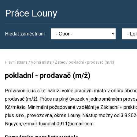
Práce Louny
Hledat zaměstnání
Hlavní strana
/
Volná místa
/
Žatec
/
pokladní - prodavač (m/ž)
pokladní - prodavač (m/ž)
Provision plus s.r.o. nabízí volné pracovní místo v oboru obch
prodavač (m/ž). Práce na plný úvazek v jednosměnném provo
Kč/měsíc. Minimální požadované vzdělání je Základní + prakti
plus s.r.o., provozovna, okres Louny. Nástup možný od 3.8.20
Nguyen, e-mail: tuandinh0911@gmail.com.