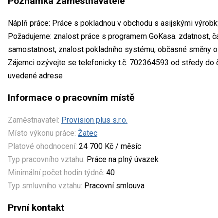
Poznámka zaměstnavatele
Náplň práce: Práce s pokladnou v obchodu s asijskými výrobk
Požadujeme: znalost práce s programem GoKasa. zdatnost, čas
samostatnost, znalost pokladního systému, občasné směny o 
Zájemci ozývejte se telefonicky t.č. 702364593 od středy do 
uvedené adrese
Informace o pracovním místě
Zaměstnavatel:
Provision plus s.r.o.
Místo výkonu práce:
Žatec
Platové ohodnocení:
24 700 Kč / měsíc
Typ pracovního vztahu:
Práce na plný úvazek
Minimální počet hodin týdně:
40
Typ smluvního vztahu:
Pracovní smlouva
První kontakt