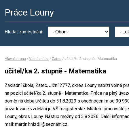
Práce Louny
Hledat zaměstnání
Hlavní strana
/
Volná místa
/
Žatec
/
učitel/ka 2. stupně - Matematika
učitel/ka 2. stupně - Matematika
Základní škola, Žatec, Jižní 2777, okres Louny nabízí volné p
na pozici učitel/ka 2. stupně - Matematika. Práce na plný úv
poměr na dobu určitou do 31.8.2029 s ohodnocením od 30 930
požadované vzdělání je VŠ magisterské. Místem pracoviště je Z
Louny, okres Louny. Nástup možný od 3.8.2026. Další informac
mail: martin.hnizdil@seznam.cz.