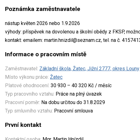
Poznámka zaměstnavatele
nástup květen 2026 nebo 1.9.2026
výhody: příspěvek na dovolenou a školní obědy z FKSP, možno
kontakt: emailem: martin.hnizdil@seznam.cz, tel. na č. 41574
Informace o pracovním místě
Zaměstnavatel:
Základní škola, Žatec, Jižní 2777, okres Louny
Místo výkonu práce:
Žatec
Platové ohodnocení:
30 930 – 40 320 Kč / měsíc
Typ pracovního vztahu:
Práce na plný úvazek
Pracovní poměr:
Na dobu určitou do 31.8.2029
Typ smluvního vztahu:
Pracovní smlouva
První kontakt
Kontaktní osoba:
Mgr. Martin Hnízdil