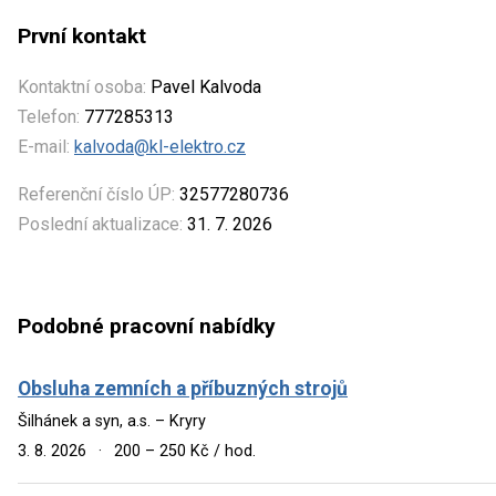
První kontakt
Kontaktní osoba:
Pavel Kalvoda
Telefon:
777285313
E-mail:
kalvoda@kl-elektro.cz
Referenční číslo ÚP:
32577280736
Poslední aktualizace:
31. 7. 2026
Podobné pracovní nabídky
Obsluha zemních a příbuzných strojů
Šilhánek a syn, a.s. – Kryry
3. 8. 2026
·
200 – 250 Kč / hod.