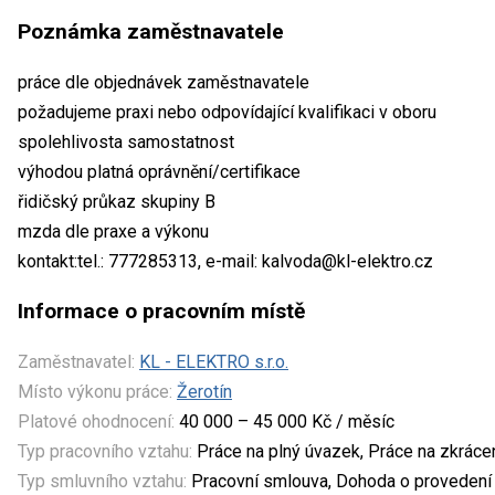
Poznámka zaměstnavatele
práce dle objednávek zaměstnavatele
požadujeme praxi nebo odpovídající kvalifikaci v oboru
spolehlivosta samostatnost
výhodou platná oprávnění/certifikace
řidičský průkaz skupiny B
mzda dle praxe a výkonu
kontakt:tel.: 777285313, e-mail: kalvoda@kl-elektro.cz
Informace o pracovním místě
Zaměstnavatel:
KL - ELEKTRO s.r.o.
Místo výkonu práce:
Žerotín
Platové ohodnocení:
40 000 – 45 000 Kč / měsíc
Typ pracovního vztahu:
Práce na plný úvazek, Práce na zkrác
Typ smluvního vztahu:
Pracovní smlouva, Dohoda o provedení 