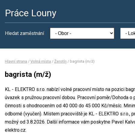
Práce Louny
Hledat zaměstnání
Hlavní strana
/
Volná místa
/
Žerotín
/
bagrista (m/ž)
bagrista (m/ž)
KL - ELEKTRO s.r.o. nabízí volné pracovní místo na pozici bag
úvazek s pružnou pracovní dobou. Pracovní poměr/Dohoda o 
činnosti s ohodnocením od 40 000 do 45 000 Kč/měsíc. Minim
odborné (vyučen). Místem pracoviště je KL - ELEKTRO s.r.o., 
možný od 3.8.2026. Další informace vám poskytne Pavel Kalvo
elektro.cz.