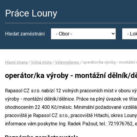
Práce Louny
Hledat zaměstnání
Hlavní strana
/
Volná místa
/
Velemyšleves
/
operátor/ka výroby - montážní 
operátor/ka výroby - montážní dělník/d
Rapasol CZ s.r.o. nabízí 12 volných pracovních míst v oboru v
výroby - montážní dělník/dělnice. Práce na plný úvazek ve t
ohodnocením 22 400 Kč/měsíc. Minimální požadované vzdělání
pracoviště je Rapasol CZ s.r.o., pracoviště Hitachi, okres Lou
informace vám poskytne Ing. Radek Pažout, tel.: 721976762, e