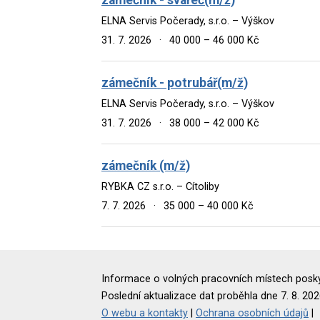
ELNA Servis Počerady, s.r.o. – Výškov
31. 7. 2026
·
40 000 – 46 000 Kč
zámečník - potrubář(m/ž)
ELNA Servis Počerady, s.r.o. – Výškov
31. 7. 2026
·
38 000 – 42 000 Kč
zámečník (m/ž)
RYBKA CZ s.r.o. – Cítoliby
7. 7. 2026
·
35 000 – 40 000 Kč
Informace o volných pracovních místech poskyt
Poslední aktualizace dat proběhla dne 7. 8. 202
O webu a kontakty
|
Ochrana osobních údajů
|