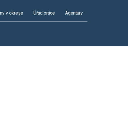
my v okrese
Úřad práce
Agentury