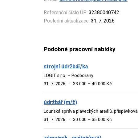
Referenční číslo ÚP:
32380040742
Poslední aktualizace:
31. 7. 2026
Podobné pracovní nabídky
strojní údržbář/ka
LOGIT s.r.o. – Podbořany
31. 7. 2026
·
33 000 – 40 000 Kč
údržbář (m/ž)
Lounská správa plaveckých areálů, příspěvkov
31. 7. 2026
·
30 000 – 35 000 Kč
zámečník - svářeč(m/ž)