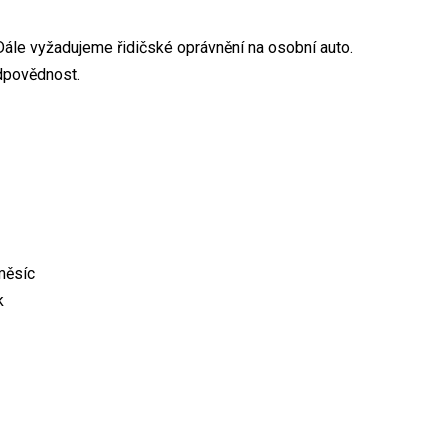
ále vyžadujeme řidičské oprávnění na osobní auto.
dpovědnost.
měsíc
k