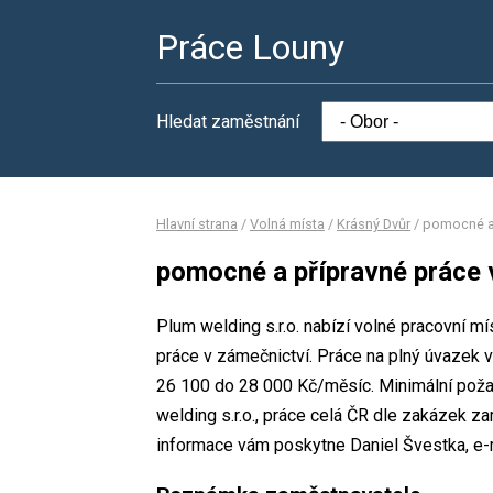
Práce Louny
Hledat zaměstnání
Hlavní strana
/
Volná místa
/
Krásný Dvůr
/
pomocné a 
pomocné a přípravné práce 
Plum welding s.r.o. nabízí volné pracovní m
práce v zámečnictví. Práce na plný úvaze
26 100 do 28 000 Kč/měsíc. Minimální poža
welding s.r.o., práce celá ČR dle zakázek z
informace vám poskytne Daniel Švestka, e-