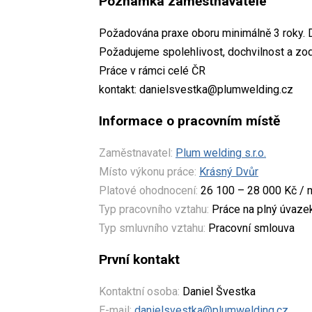
Poznámka zaměstnavatele
Požadována praxe oboru minimálně 3 roky. D
Požadujeme spolehlivost, dochvilnost a zo
Práce v rámci celé ČR
kontakt: danielsvestka@plumwelding.cz
Informace o pracovním místě
Zaměstnavatel:
Plum welding s.r.o.
Místo výkonu práce:
Krásný Dvůr
Platové ohodnocení:
26 100 – 28 000 Kč / 
Typ pracovního vztahu:
Práce na plný úvaze
Typ smluvního vztahu:
Pracovní smlouva
První kontakt
Kontaktní osoba:
Daniel Švestka
E-mail:
danielsvestka@plumwelding.cz