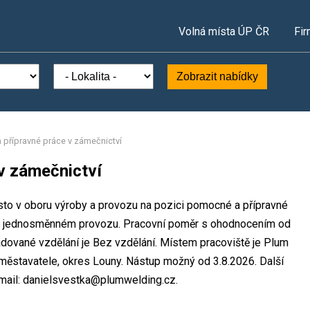
Volná místa ÚP ČR
Fir
Zobrazit nabídky
přípravné práce v zámečnictví
v zámečnictví
ísto v oboru výroby a provozu na pozici pomocné a přípravné
k v jednosměnném provozu. Pracovní poměr s ohodnocením od
dované vzdělání je Bez vzdělání. Místem pracoviště je Plum
aměstavatele, okres Louny. Nástup možný od 3.8.2026. Další
mail: danielsvestka@plumwelding.cz.