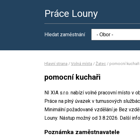
Práce Louny
Hledat zaměstnání
Hlavní strana
/
Volná místa
/
Žatec
/
pomocní kuchaři
pomocní kuchaři
NI XIA s.r.o. nabízí volné pracovní místo v 
Práce na plný úvazek v turnusových službá
Minimální požadované vzdělání je Bez vzdělá
Louny. Nástup možný od 3.8.2026. Další inf
Poznámka zaměstnavatele