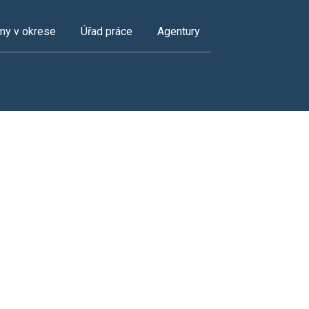
my v okrese
Úřad práce
Agentury