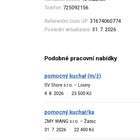
Telefon:
725092156
Referenční číslo ÚP:
31674060774
Poslední aktualizace:
31. 7. 2026
Podobné pracovní nabídky
pomocný kuchař (m/ž)
SV Store s.r.o. – Louny
4. 8. 2026
·
23 500 Kč
pomocný kuchař/ka
ZMY WANG s.r.o. – Žatec
31. 7. 2026
·
22 400 Kč