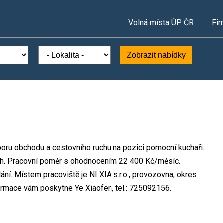
Volná místa ÚP ČR
Fir
Zobrazit nabídky
oboru obchodu a cestovního ruchu na pozici pomocní kuchaři.
ch. Pracovní poměr s ohodnocením 22 400 Kč/měsíc.
ní. Místem pracoviště je NI XIA s.r.o., provozovna, okres
ormace vám poskytne Ye Xiaofen, tel.: 725092156.