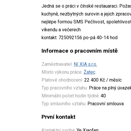
Jedná se o práci v čínské restauaraci. Pož
kuchyně, nezbytných surovin a jejich zprac
nejlépe formou SMS Pečlivost, spolehlivost
víkendu a večerech
kontakt: 725092156 po-pá 40-14 hod
Informace o pracovním místě
Zaměstnavatel:
NI XIA s.r.o.
Místo výkonu práce:
Žatec
Platové ohodnocení:
22 400 Kč / měsíc
Typ pracovního vztahu:
Práce na plný úvaze
Minimální počet hodin týdně:
40
Typ smluvního vztahu:
Pracovní smlouva
První kontakt
Kontaktní osoba:
Ye Xiaofen