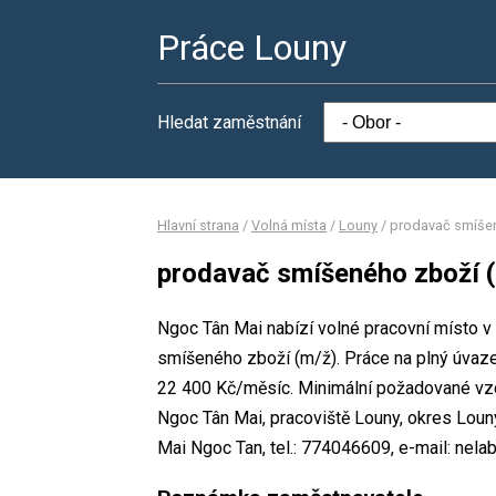
Práce Louny
Hledat zaměstnání
Hlavní strana
/
Volná místa
/
Louny
/
prodavač smíšen
prodavač smíšeného zboží 
Ngoc Tân Mai nabízí volné pracovní místo v
smíšeného zboží (m/ž). Práce na plný úva
22 400 Kč/měsíc. Minimální požadované vzdě
Ngoc Tân Mai, pracoviště Louny, okres Lou
Mai Ngoc Tan, tel.: 774046609, e-mail: nel