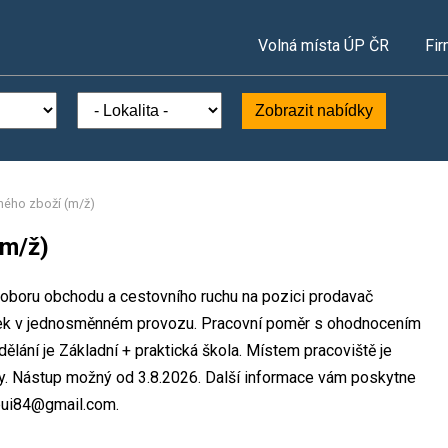
Volná místa ÚP ČR
Fir
Zobrazit nabídky
ého zboží (m/ž)
(m/ž)
 oboru obchodu a cestovního ruchu na pozici prodavač
zek v jednosměnném provozu. Pracovní poměr s ohodnocením
lání je Základní + praktická škola. Místem pracoviště je
ny. Nástup možný od 3.8.2026. Další informace vám poskytne
abui84@gmail.com.