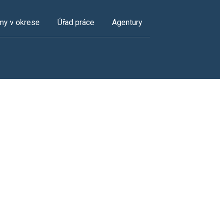
my v okrese
Úřad práce
Agentury