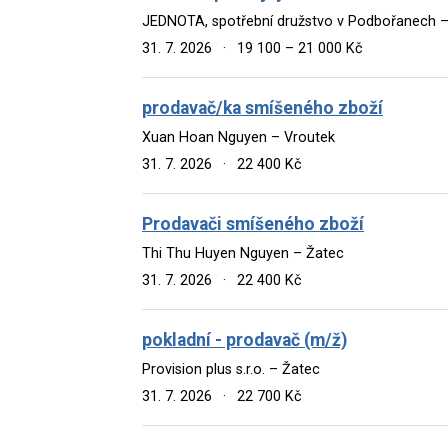
JEDNOTA, spotřební družstvo v Podbořanech –
31. 7. 2026
·
19 100 – 21 000 Kč
prodavač/ka smíšeného zboží
Xuan Hoan Nguyen – Vroutek
31. 7. 2026
·
22 400 Kč
Prodavači smíšeného zboží
Thi Thu Huyen Nguyen – Žatec
31. 7. 2026
·
22 400 Kč
pokladní - prodavač (m/ž)
Provision plus s.r.o. – Žatec
31. 7. 2026
·
22 700 Kč