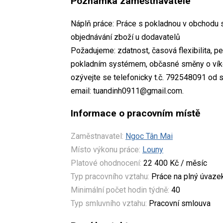
Poznámka zaměstnavatele
Náplň práce: Práce s pokladnou v obchodu s
objednávání zboží u dodavatelů
Požadujeme: zdatnost, časová flexibilita, 
pokladním systémem, občasné směny o víken
ozývejte se telefonicky t.č. 792548091 od s
email: tuandinh0911@gmail.com.
Informace o pracovním místě
Zaměstnavatel:
Ngoc Tân Mai
Místo výkonu práce:
Louny
Platové ohodnocení:
22 400 Kč / měsíc
Typ pracovního vztahu:
Práce na plný úvaze
Minimální počet hodin týdně:
40
Typ smluvního vztahu:
Pracovní smlouva