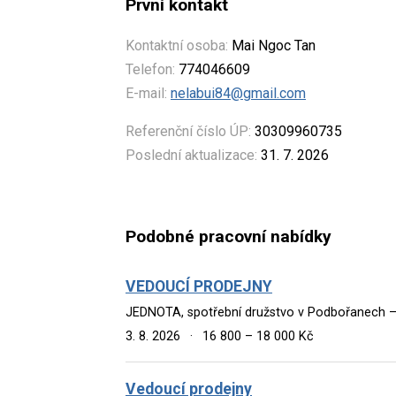
První kontakt
Kontaktní osoba:
Mai Ngoc Tan
Telefon:
774046609
E-mail:
nelabui84@gmail.com
Referenční číslo ÚP:
30309960735
Poslední aktualizace:
31. 7. 2026
Podobné pracovní nabídky
VEDOUCÍ PRODEJNY
JEDNOTA, spotřební družstvo v Podbořanech –
3. 8. 2026
·
16 800 – 18 000 Kč
Vedoucí prodejny