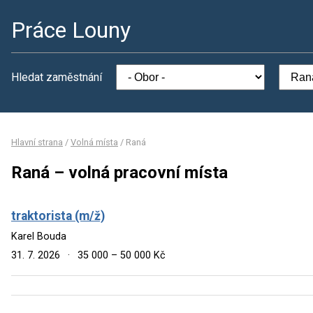
Práce Louny
Hledat zaměstnání
Hlavní strana
/
Volná místa
/
Raná
Raná – volná pracovní místa
traktorista (m/ž)
Karel Bouda
31. 7. 2026
·
35 000 – 50 000 Kč