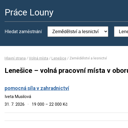
Práce Louny
Hledat zaměstnání
Hlavní strana
/
Volná místa
/
Lenešice
/
Zemědělství a lesnictví
Lenešice – volná pracovní místa v obor
pomocná síla v zahradnictví
Iveta Musilová
31. 7. 2026
·
19 000 – 22 000 Kč