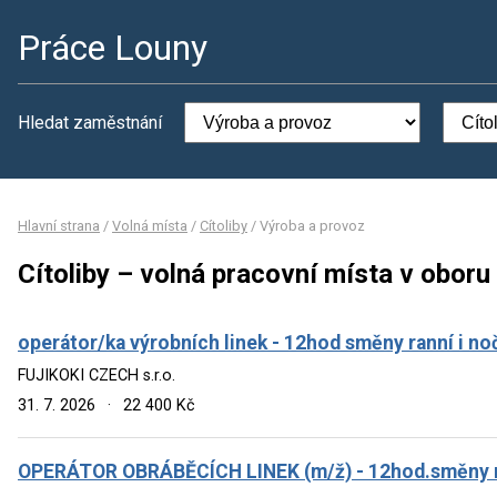
Práce Louny
Hledat zaměstnání
Hlavní strana
/
Volná místa
/
Cítoliby
/
Výroba a provoz
Cítoliby – volná pracovní místa v obor
operátor/ka výrobních linek - 12hod směny ranní i no
FUJIKOKI CZECH s.r.o.
31. 7. 2026
·
22 400 Kč
OPERÁTOR OBRÁBĚCÍCH LINEK (m/ž) - 12hod.směny ra