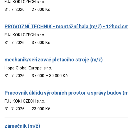
FUJIKOKI CZECH s.r.o.
31. 7. 2026
·
27 000 Kč
PROVOZNÍ TECHNIK - montážní hala (m/ž) - 12hod.smě
FUJIKOKI CZECH s.r.o.
31. 7. 2026
·
37 000 Kč
mechanik/seřizovač pletacího stroje (m/ž)
Hope Global Europe, s.r.o.
31. 7. 2026
·
37 000 – 39 000 Kč
Pracovník úklidu výrobních prostor a správy budov (m
FUJIKOKI CZECH s.r.o.
31. 7. 2026
·
23 000 Kč
zámečník (m/ž)