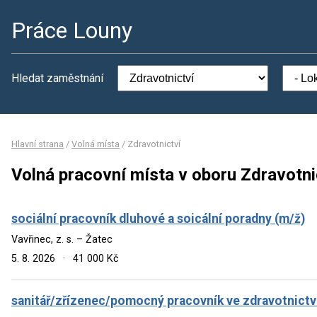
Práce Louny
Hledat zaměstnání
Hlavní strana
/
Volná místa
/
Zdravotnictví
Volná pracovní místa v oboru Zdravotni
sociální pracovník dluhové a soicální poradny (m/ž)
Vavřinec, z. s. – Žatec
5. 8. 2026
·
41 000 Kč
sanitář/zřízenec/pomocný pracovník ve zdravotnictv