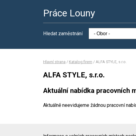
Práce Louny
Hledat zaměstnání
Hlavní strana
/
Katalog firem
/
ALFA STYLE, s.r.o.
ALFA STYLE, s.r.o.
Aktuální nabídka pracovních m
Aktuálně neevidujeme žádnou pracovní nabí