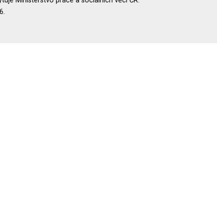
uje Ministerstvo práce a sociálních věcí ČR.
6.