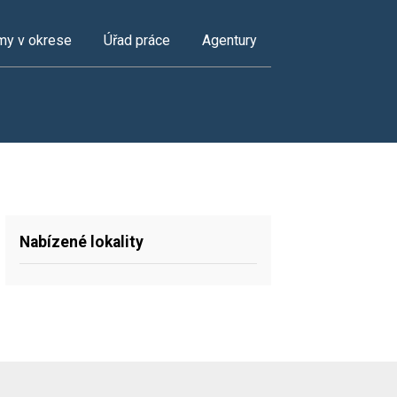
my v okrese
Úřad práce
Agentury
Nabízené lokality