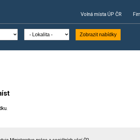
Volná místa ÚP ČR
Fir
Zobrazit nabídky
íst
dku.