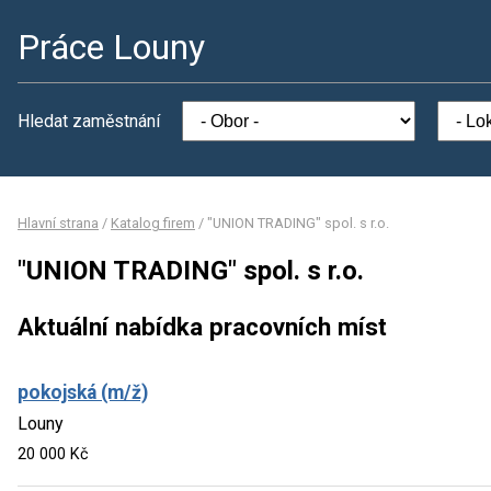
Práce Louny
Hledat zaměstnání
Hlavní strana
/
Katalog firem
/
"UNION TRADING" spol. s r.o.
"UNION TRADING" spol. s r.o.
Aktuální nabídka pracovních míst
pokojská (m/ž)
Louny
20 000 Kč