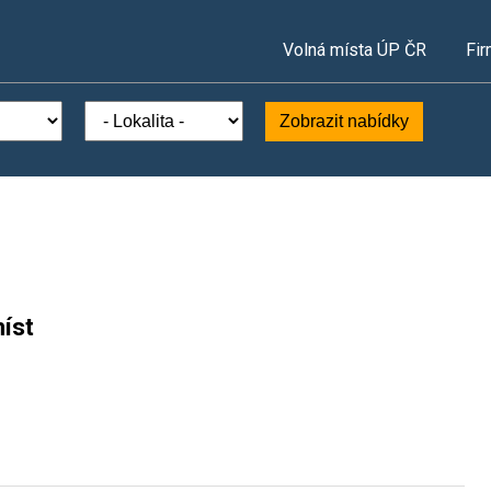
Volná místa ÚP ČR
Fir
Zobrazit nabídky
íst