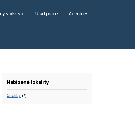
my v okrese
Úřad práce
Agentury
Nabízené lokality
Cítoliby
(2)