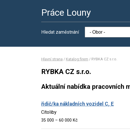
Práce Louny
Hledat zaměstnání
Hlavní strana
/
Katalog firem
/
RYBKA CZ s.r.o.
RYBKA CZ s.r.o.
Aktuální nabídka pracovních m
řidič/ka nákladních vozidel C, E
Cítoliby
35 000 – 60 000 Kč