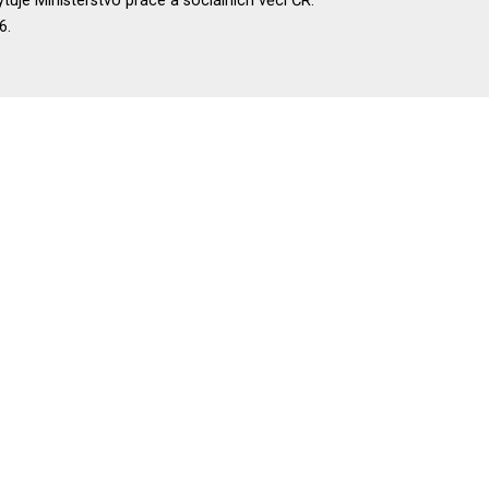
uje Ministerstvo práce a sociálních věcí ČR.
6.