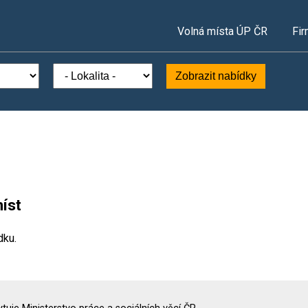
Volná místa ÚP ČR
Fir
Zobrazit nabídky
íst
dku.