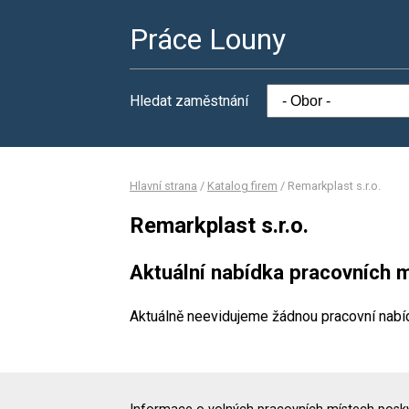
Práce Louny
Hledat zaměstnání
Hlavní strana
/
Katalog firem
/
Remarkplast s.r.o.
Remarkplast s.r.o.
Aktuální nabídka pracovních m
Aktuálně neevidujeme žádnou pracovní nabí