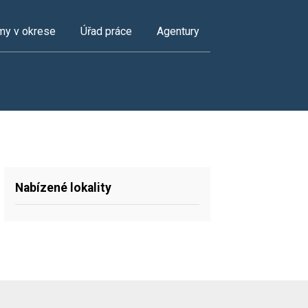
my v okrese
Úřad práce
Agentury
Nabízené lokality