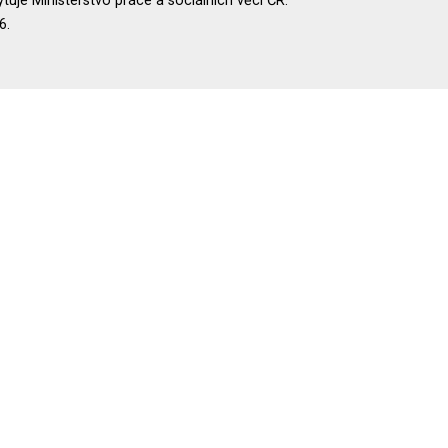
uje Ministerstvo práce a sociálních věcí ČR.
6.