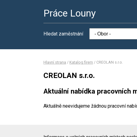
Práce Louny
Hledat zaměstnání
Hlavní strana
/
Katalog firem
/
CREOLAN s.r.o.
CREOLAN s.r.o.
Aktuální nabídka pracovních m
Aktuálně neevidujeme žádnou pracovní nabí