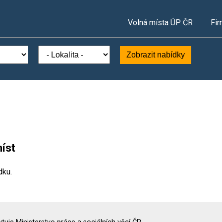
Volná místa ÚP ČR
Fir
Zobrazit nabídky
íst
dku.