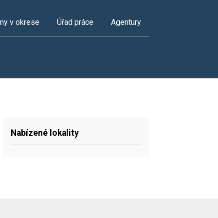
my v okrese
Úřad práce
Agentury
Nabízené lokality